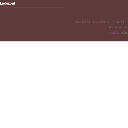
Lieferzeit
Seja DESIGN by Silvia Axt © 2026 | 
customized and
mod
ified eC