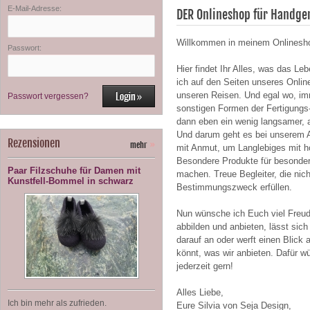
E-Mail-Adresse:
DER Onlineshop für Handge
Willkommen in meinem Onlinesho
Passwort:
Hier findet Ihr Alles, was das 
ich auf den Seiten unseres Onli
unseren Reisen. Und egal wo, im
Passwort vergessen?
sonstigen Formen der Fertigung
dann eben ein wenig langsamer, ab
Und darum geht es bei unserem A
Rezensionen
mehr
»
mit Anmut, um Langlebiges mit ho
Besondere Produkte für besonder
Paar Filzschuhe für Damen mit
machen. Treue Begleiter, die nic
Kunstfell-Bommel in schwarz
Bestimmungszweck erfüllen.
Nun wünsche ich Euch viel Freude
abbilden und anbieten, lässt sich
darauf an oder werft einen Blick 
könnt, was wir anbieten. Dafür 
jederzeit gern!
Alles Liebe,
Ich bin mehr als zufrieden.
Eure Silvia von Seja Design,