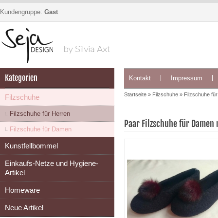
Kundengruppe:
Gast
Kategorien
Kontakt
Impressum
Startseite
»
Filzschuhe
»
Filzschuhe fü
Filzschuhe
Filzschuhe für Herren
Paar Filzschuhe für Damen
Filzschuhe für Damen
Kunstfellbommel
Einkaufs-Netze und Hygiene-
Artikel
Homeware
Neue Artikel