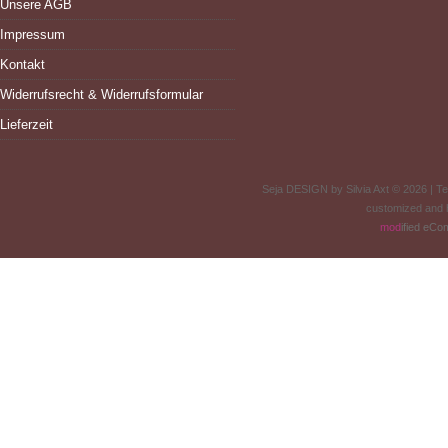
Unsere AGB
Impressum
Kontakt
Widerrufsrecht & Widerrufsformular
Lieferzeit
Seja DESIGN by Silvia Axt © 2026 | 
customized and
mod
ified eC