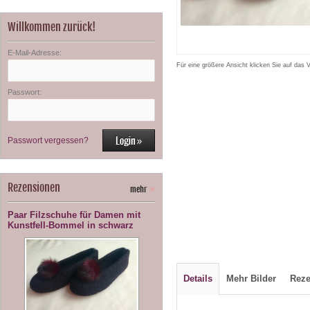
Willkommen zurück!
E-Mail-Adresse:
Für eine größere Ansicht klicken Sie auf das 
Passwort:
Passwort vergessen?
Rezensionen
mehr
»
Paar Filzschuhe für Damen mit
Kunstfell-Bommel in schwarz
Details
Mehr Bilder
Rez