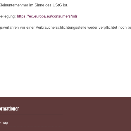
Kleinunternehmer im Sinne des UStG ist.
beilegung:
https://ec.europa.eu/consumers/odr
sverfahren vor einer Verbraucherschlichtungsstelle weder verpflichtet noch be
ormationen
emap