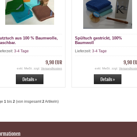
utztuch aus 100 % Baumwolle,
Spültuch gestrickt, 100%
aschbar.
Baumwoll
ieferzeit:
3-4 Tage
Lieferzeit:
3-4 Tage
9,90 EUR
9,90 E
exkl. MwSt. zzgl.
Versandkosten
exkl. MwSt. zzgl.
Versandkost
ge
1
bis
2
(von insgesamt
2
Artikeln)
ormationen