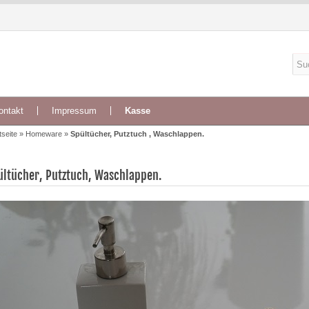
ontakt
Impressum
Kasse
tseite
»
Homeware
»
Spültücher, Putztuch , Waschlappen.
ültücher, Putztuch, Waschlappen.