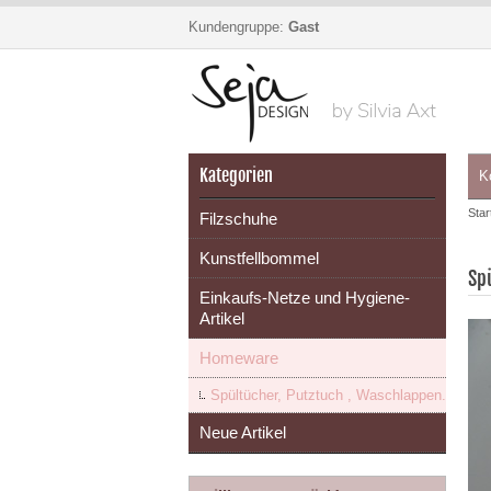
Kundengruppe:
Gast
Kategorien
K
Star
Filzschuhe
Kunstfellbommel
Sp
Einkaufs-Netze und Hygiene-
Artikel
Homeware
Spültücher, Putztuch , Waschlappen.
Neue Artikel