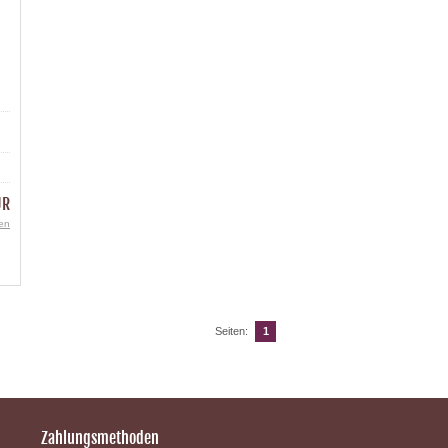
UR
en
Seiten:
1
Zahlungsmethoden