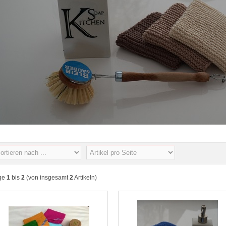
ge
1
bis
2
(von insgesamt
2
Artikeln)